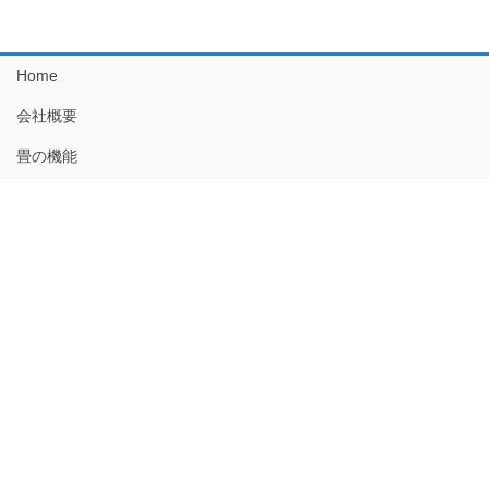
Home
会社概要
畳の機能
畳のお手入れ
施工例のご紹介
畳アンバサダー
Link
プライバシーポリシー
Copyright © 『畳』・癒しの居住間プロデュース：合資会社 村田畳工業
All Rights Reserved.
Powered by
WordPress
with
Lightning Theme
&
VK All in One